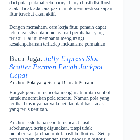
dari pola, padahal sebenarnya hanya hasil distribusi
acak. Tidak ada cara pasti untuk memprediksi kapan
fitur tersebut akan aktif.
Dengan memahami cara kerja fitur, pemain dapat
lebih realistis dalam mengamati perubahan yang
terjadi. Hal ini membantu mengurangi
kesalahpahaman terhadap mekanisme permainan.
Baca Juga:
Jelly Express Slot
Scatter Permen Pecah Jackpot
Cepat
Analisis Pola yang Sering Diamati Pemain
Banyak pemain mencoba mengamati urutan simbol
untuk menemukan pola tertentu. Namun pola yang
terlihat biasanya hanya kebetulan dari hasil acak
yang terus berubah.
Analisis sederhana seperti mencatat hasil
sebelumnya sering digunakan, tetapi tidak
memberikan jaminan untuk hasil berikutnya. Setiap
putaran tetap independen tanpa pengaruh historis.