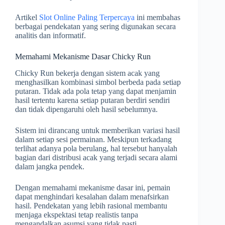
Artikel
Slot Online Paling Terpercaya
ini membahas
berbagai pendekatan yang sering digunakan secara
analitis dan informatif.
Memahami Mekanisme Dasar Chicky Run
Chicky Run bekerja dengan sistem acak yang
menghasilkan kombinasi simbol berbeda pada setiap
putaran. Tidak ada pola tetap yang dapat menjamin
hasil tertentu karena setiap putaran berdiri sendiri
dan tidak dipengaruhi oleh hasil sebelumnya.
Sistem ini dirancang untuk memberikan variasi hasil
dalam setiap sesi permainan. Meskipun terkadang
terlihat adanya pola berulang, hal tersebut hanyalah
bagian dari distribusi acak yang terjadi secara alami
dalam jangka pendek.
Dengan memahami mekanisme dasar ini, pemain
dapat menghindari kesalahan dalam menafsirkan
hasil. Pendekatan yang lebih rasional membantu
menjaga ekspektasi tetap realistis tanpa
mengandalkan asumsi yang tidak pasti.