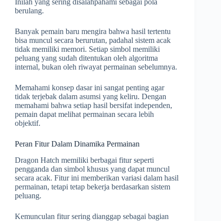
Inilah yang sering disalahpahami sebagai pola
berulang.
Banyak pemain baru mengira bahwa hasil tertentu
bisa muncul secara berurutan, padahal sistem acak
tidak memiliki memori. Setiap simbol memiliki
peluang yang sudah ditentukan oleh algoritma
internal, bukan oleh riwayat permainan sebelumnya.
Memahami konsep dasar ini sangat penting agar
tidak terjebak dalam asumsi yang keliru. Dengan
memahami bahwa setiap hasil bersifat independen,
pemain dapat melihat permainan secara lebih
objektif.
Peran Fitur Dalam Dinamika Permainan
Dragon Hatch memiliki berbagai fitur seperti
pengganda dan simbol khusus yang dapat muncul
secara acak. Fitur ini memberikan variasi dalam hasil
permainan, tetapi tetap bekerja berdasarkan sistem
peluang.
Kemunculan fitur sering dianggap sebagai bagian