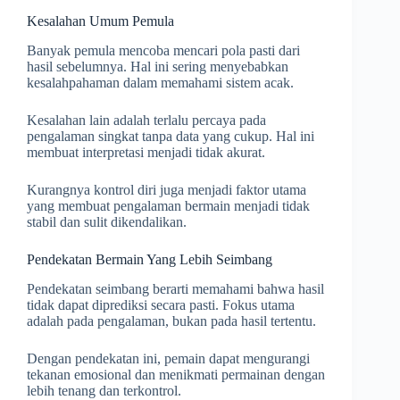
Kesalahan Umum Pemula
Banyak pemula mencoba mencari pola pasti dari
hasil sebelumnya. Hal ini sering menyebabkan
kesalahpahaman dalam memahami sistem acak.
Kesalahan lain adalah terlalu percaya pada
pengalaman singkat tanpa data yang cukup. Hal ini
membuat interpretasi menjadi tidak akurat.
Kurangnya kontrol diri juga menjadi faktor utama
yang membuat pengalaman bermain menjadi tidak
stabil dan sulit dikendalikan.
Pendekatan Bermain Yang Lebih Seimbang
Pendekatan seimbang berarti memahami bahwa hasil
tidak dapat diprediksi secara pasti. Fokus utama
adalah pada pengalaman, bukan pada hasil tertentu.
Dengan pendekatan ini, pemain dapat mengurangi
tekanan emosional dan menikmati permainan dengan
lebih tenang dan terkontrol.