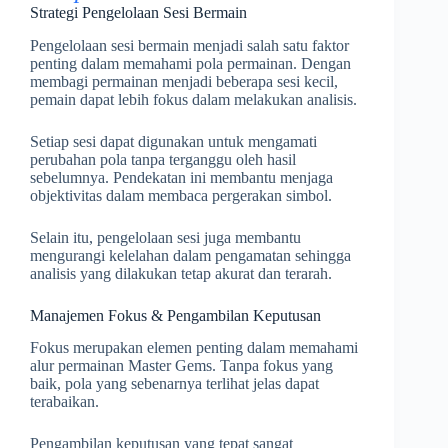
Strategi Pengelolaan Sesi Bermain
Pengelolaan sesi bermain menjadi salah satu faktor
penting dalam memahami pola permainan. Dengan
membagi permainan menjadi beberapa sesi kecil,
pemain dapat lebih fokus dalam melakukan analisis.
Setiap sesi dapat digunakan untuk mengamati
perubahan pola tanpa terganggu oleh hasil
sebelumnya. Pendekatan ini membantu menjaga
objektivitas dalam membaca pergerakan simbol.
Selain itu, pengelolaan sesi juga membantu
mengurangi kelelahan dalam pengamatan sehingga
analisis yang dilakukan tetap akurat dan terarah.
Manajemen Fokus & Pengambilan Keputusan
Fokus merupakan elemen penting dalam memahami
alur permainan Master Gems. Tanpa fokus yang
baik, pola yang sebenarnya terlihat jelas dapat
terabaikan.
Pengambilan keputusan yang tepat sangat