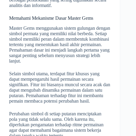
analitis dan informatif.
Memahami Mekanisme Dasar Master Gems
Master Gems menggunakan sistem gulungan dengan
simbol permata yang memiliki nilai berbeda. Setiap
simbol memiliki peran dalam membentuk kombinasi
tertentu yang menentukan hasil akhir permainan.
Pemahaman dasar ini menjadi langkah pertama yang
sangat penting sebelum menyusun strategi lebih
lanjut.
Selain simbol utama, terdapat fitur khusus yang
dapat mempengaruhi hasil permainan secara
signifikan. Fitur ini biasanya muncul secara acak dan
dapat mengubah dinamika permainan dalam satu
putaran. Pemahaman terhadap fitur ini membantu
pemain membaca potensi perubahan hasil.
Perubahan simbol di setiap putaran menciptakan
pola yang tidak selalu sama. Oleh karena itu,
diperlukan pengamatan terhadap ritme permainan
agar dapat memahami bagaimana sistem bekerja
dalam jangka waktu tertentu.