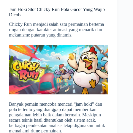
Jam Hoki Slot Chicky Run Pola Gacor Yang Wajib
Dicoba
Chicky Run menjadi salah satu permainan bertema
ringan dengan karakter animasi yang menarik dan
mekanisme putaran yang dinamis.
Banyak pemain mencoba mencari “jam hoki” dan
pola tertentu yang dianggap dapat memberikan
pengalaman lebih baik dalam bermain. Meskipun
secara teknis hasil ditentukan oleh sistem acak,
berbagai pendekatan analisis tetap digunakan untuk
memahami ritme permainan.