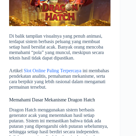
Di balik tampilan visualnya yang penuh animasi,
terdapat sistem berbasis peluang yang membuat
setiap hasil bersifat acak. Banyak orang mencoba
memahami “pola” yang muncul, meskipun secara
teknis hasil tidak dapat dipastikan.
Artikel
Slot Online Paling Terpercaya
ini membahas
pendekatan analitis, pemahaman mekanisme, serta
cara berpikir yang lebih rasional dalam mengamati
permainan tersebut.
Memahami Dasar Mekanisme Dragon Hatch
Dragon Hatch menggunakan sistem berbasis
generator acak yang menentukan hasil setiap
putaran. Sistem ini memastikan bahwa tidak ada
putaran yang dipengaruhi oleh putaran sebelumnya,
sehingga setiap hasil berdiri secara independen.