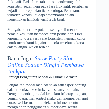
fluktuatif. Pada fase stabil, hasil cenderung lebih
konsisten, sedangkan pada fase fluktuatif, perubahan
terjadi lebih cepat dan tidak terduga. Pemahaman
terhadap kondisi ini dapat membantu dalam
menentukan langkah yang lebih bijak.
Mengabaikan ritme putaran sering kali membuat
pemain kesulitan membaca arah permainan. Oleh
karena itu, observasi yang konsisten menjadi kunci
untuk memahami bagaimana pola tersebut bekerja
dalam jangka waktu tertentu.
Baca Juga:
Snow Party Slot
Online Scatter Dingin Pembawa
Jackpot
Strategi Pengaturan Modal & Durasi Bermain
Pengaturan modal menjadi salah satu aspek penting
dalam menjaga keseimbangan selama bermain.
Dengan membagi modal ke dalam beberapa bagian,
pemain dapat mengontrol risiko dan memperpanjang
durasi sesi bermain. Pendekatan ini membantu
menghindari penggunaan sumber daya secara