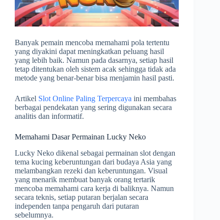
Banyak pemain mencoba memahami pola tertentu
yang diyakini dapat meningkatkan peluang hasil
yang lebih baik. Namun pada dasarnya, setiap hasil
tetap ditentukan oleh sistem acak sehingga tidak ada
metode yang benar-benar bisa menjamin hasil pasti.
Artikel
Slot Online Paling Terpercaya
ini membahas
berbagai pendekatan yang sering digunakan secara
analitis dan informatif.
Memahami Dasar Permainan Lucky Neko
Lucky Neko dikenal sebagai permainan slot dengan
tema kucing keberuntungan dari budaya Asia yang
melambangkan rezeki dan keberuntungan. Visual
yang menarik membuat banyak orang tertarik
mencoba memahami cara kerja di baliknya. Namun
secara teknis, setiap putaran berjalan secara
independen tanpa pengaruh dari putaran
sebelumnya.