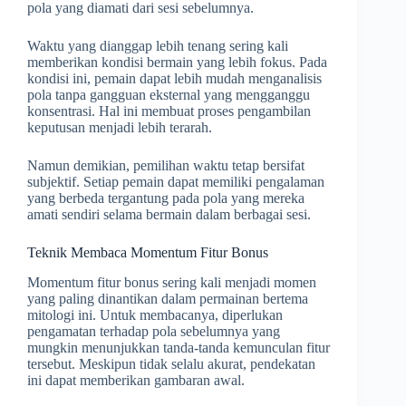
pola yang diamati dari sesi sebelumnya.
Waktu yang dianggap lebih tenang sering kali
memberikan kondisi bermain yang lebih fokus. Pada
kondisi ini, pemain dapat lebih mudah menganalisis
pola tanpa gangguan eksternal yang mengganggu
konsentrasi. Hal ini membuat proses pengambilan
keputusan menjadi lebih terarah.
Namun demikian, pemilihan waktu tetap bersifat
subjektif. Setiap pemain dapat memiliki pengalaman
yang berbeda tergantung pada pola yang mereka
amati sendiri selama bermain dalam berbagai sesi.
Teknik Membaca Momentum Fitur Bonus
Momentum fitur bonus sering kali menjadi momen
yang paling dinantikan dalam permainan bertema
mitologi ini. Untuk membacanya, diperlukan
pengamatan terhadap pola sebelumnya yang
mungkin menunjukkan tanda-tanda kemunculan fitur
tersebut. Meskipun tidak selalu akurat, pendekatan
ini dapat memberikan gambaran awal.