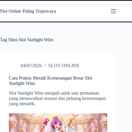
Skip
to
Slot Online Paling Terpercaya
content
Tag
Situs Slot Starlight Wins
04/07/2026
SLOT ONLINE
Cara Praktis Meraih Kemenangan Besar Slot
Starlight Wins
Slot Starlight Wins menjadi salah satu permainan
yang menawarkan sensasi dan peluang kemenangan
yang menarik.