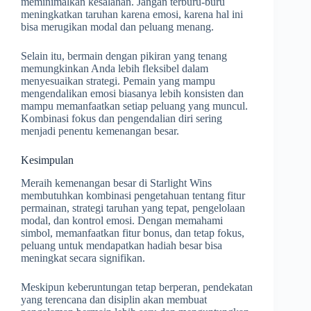
meminimalkan kesalahan. Jangan terburu-buru
meningkatkan taruhan karena emosi, karena hal ini
bisa merugikan modal dan peluang menang.
Selain itu, bermain dengan pikiran yang tenang
memungkinkan Anda lebih fleksibel dalam
menyesuaikan strategi. Pemain yang mampu
mengendalikan emosi biasanya lebih konsisten dan
mampu memanfaatkan setiap peluang yang muncul.
Kombinasi fokus dan pengendalian diri sering
menjadi penentu kemenangan besar.
Kesimpulan
Meraih kemenangan besar di Starlight Wins
membutuhkan kombinasi pengetahuan tentang fitur
permainan, strategi taruhan yang tepat, pengelolaan
modal, dan kontrol emosi. Dengan memahami
simbol, memanfaatkan fitur bonus, dan tetap fokus,
peluang untuk mendapatkan hadiah besar bisa
meningkat secara signifikan.
Meskipun keberuntungan tetap berperan, pendekatan
yang terencana dan disiplin akan membuat