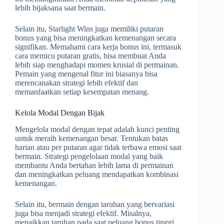
lebih bijaksana saat bermain.
Selain itu, Starlight Wins juga memiliki putaran
bonus yang bisa meningkatkan kemenangan secara
signifikan. Memahami cara kerja bonus ini, termasuk
cara memicu putaran gratis, bisa membuat Anda
lebih siap menghadapi momen krusial di permainan.
Pemain yang mengenal fitur ini biasanya bisa
merencanakan strategi lebih efektif dan
memanfaatkan setiap kesempatan menang.
Kelola Modal Dengan Bijak
Mengelola modal dengan tepat adalah kunci penting
untuk meraih kemenangan besar. Tentukan batas
harian atau per putaran agar tidak terbawa emosi saat
bermain. Strategi pengelolaan modal yang baik
membantu Anda bertahan lebih lama di permainan
dan meningkatkan peluang mendapatkan kombinasi
kemenangan.
Selain itu, bermain dengan taruhan yang bervariasi
juga bisa menjadi strategi efektif. Misalnya,
menaikkan taruhan pada saat peluang bonus tinggi